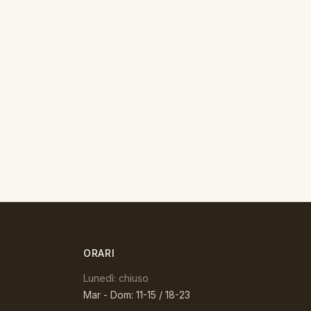
ORARI
Lunedì: chiuso
Mar - Dom: 11-15 / 18-23