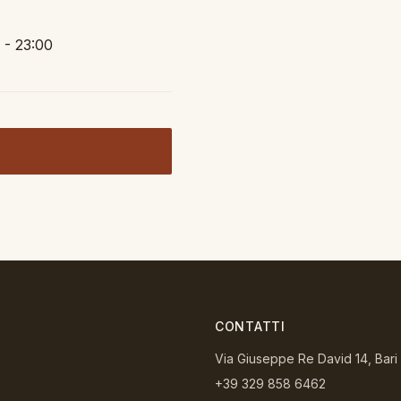
 - 23:00
CONTATTI
Via Giuseppe Re David 14, Bari
+39 329 858 6462